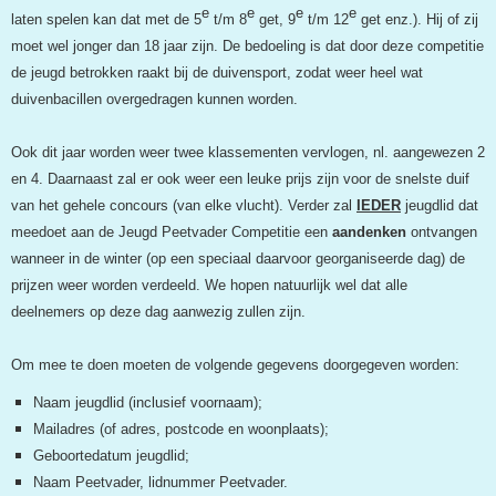
e
e
e
e
laten spelen kan dat met de 5
t/m 8
get, 9
t/m 12
get enz.). Hij of zij
moet wel jonger dan 18 jaar zijn. De bedoeling is dat door deze competitie
de jeugd betrokken raakt bij de duivensport, zodat weer heel wat
duivenbacillen overgedragen kunnen worden.
Ook dit jaar worden weer twee klassementen vervlogen, nl. aangewezen 2
en 4. Daarnaast zal er ook weer een leuke prijs zijn voor de snelste duif
van het gehele concours (van elke vlucht). Verder zal
IEDER
jeugdlid dat
meedoet aan de Jeugd Peetvader Competitie een
aandenken
ontvangen
wanneer in de winter (op een speciaal daarvoor georganiseerde dag) de
prijzen weer worden verdeeld. We hopen natuurlijk wel dat alle
deelnemers op deze dag aanwezig zullen zijn.
Om mee te doen moeten de volgende gegevens doorgegeven worden:
Naam jeugdlid (inclusief voornaam);
Mailadres (of adres, postcode en woonplaats);
Geboortedatum jeugdlid;
Naam Peetvader, lidnummer Peetvader.