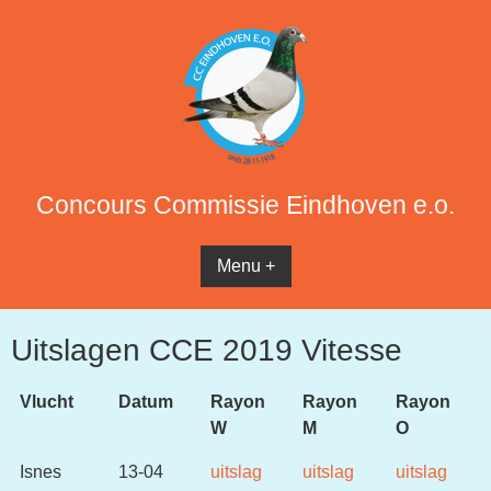
Concours Commissie Eindhoven e.o.
Menu +
Uitslagen CCE 2019 Vitesse
Vlucht
Datum
Rayon
Rayon
Rayon
W
M
O
Isnes
13-04
uitslag
uitslag
uitslag