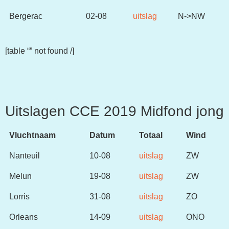
Bergerac
02-08
uitslag
N->NW
[table “” not found /]
Uitslagen CCE 2019 Midfond jong
Vluchtnaam
Datum
Totaal
Wind
Nanteuil
10-08
uitslag
ZW
Melun
19-08
uitslag
ZW
Lorris
31-08
uitslag
ZO
Orleans
14-09
uitslag
ONO