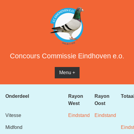
Concours Commissie Eindhoven e.o.
Menu +
Onderdeel
Rayon
Rayon
Totaa
West
Oost
Vitesse
Eindstand
Eindstand
Midfond
Einds